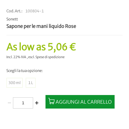
Cod.Art.
100804-1
Sonett
Sapone per le mani liquido Rose
As low as
5,06 €
Incl. 22% IVA
,
escl.
Spese di spedizione
Scegli la tua opzione:
300 ml
1 L
AGGIUNGI AL CARRELLO