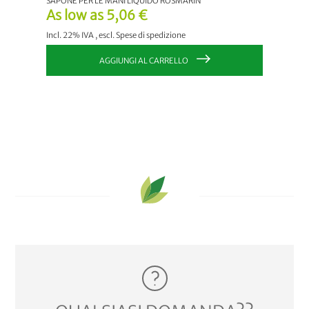
SAPONE PER LE MANI LIQUIDO ROSMARIN
SAPONE 
As low as
5,06 €
As lo
Incl. 22% IVA
,
escl.
Spese di spedizione
Incl. 22
AGGIUNGI AL CARRELLO