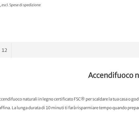
,
escl.
Spese di spedizione
NON DISPONIBILE
Accendifuoco n
ccendifuoco naturali in legno certificato FSC® per scaldare la tua casa o god
ffina. La lunga durata di 10 minuti ti farà risparmiare tempo quando prepari