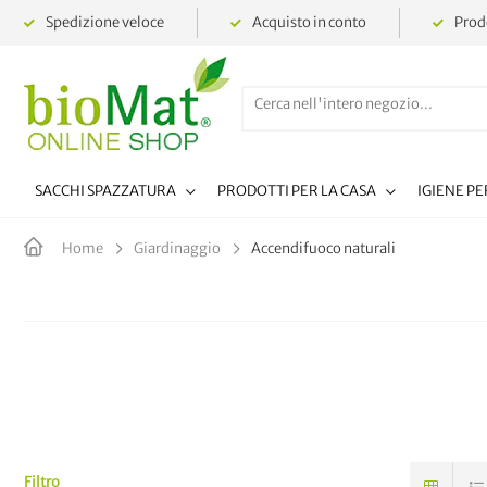
Spedizione veloce
Acquisto in conto
Prodo
SACCHI SPAZZATURA
PRODOTTI PER LA CASA
IGIENE P
Accendifuoco naturali
Home
Giardinaggio
Filtro