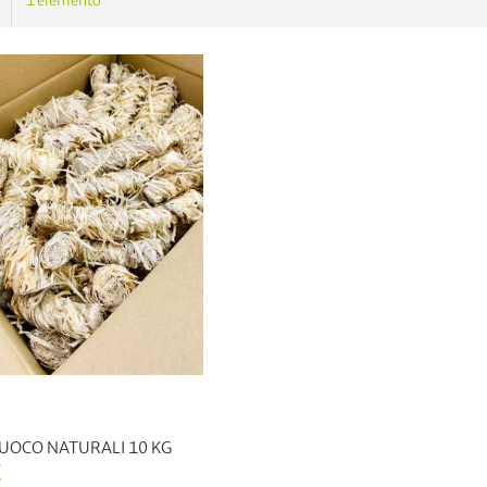
1
elemento
UOCO NATURALI 10 KG
€