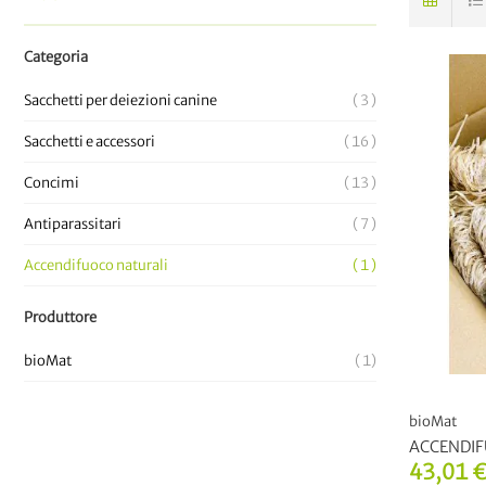
Categoria
Sacchetti per deiezioni canine
3
Sacchetti e accessori
16
Concimi
13
Antiparassitari
7
Accendifuoco naturali
1
Produttore
bioMat
1
bioMat
ACCENDIF
43,01 