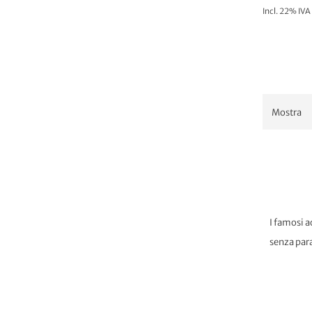
Incl. 22% IVA
Mostra
I famosi a
senza para