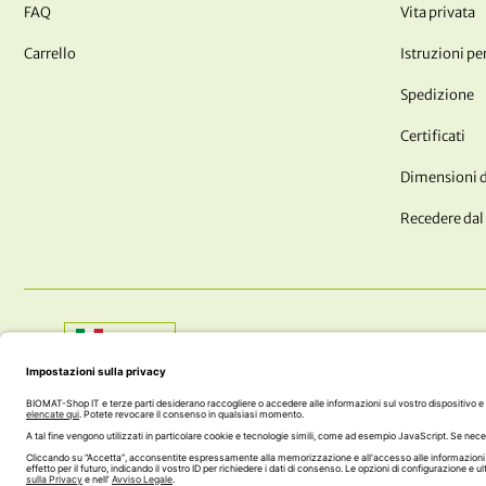
FAQ
Vita privata
Carrello
Istruzioni per
Spedizione
Certificati
Dimensioni de
Recedere dal
Shop:
Italia
AVETE DOMANDE?? SIAMO QUI PER TE!
+43 (0) 5242 74 100
office@biomat-shop.com