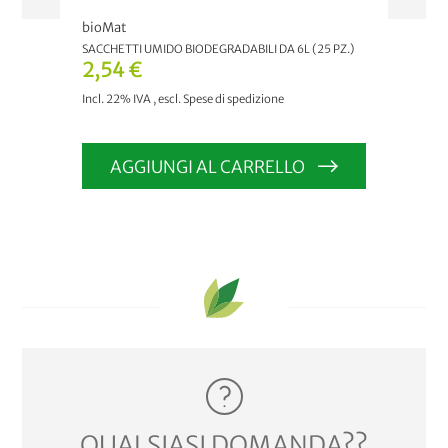
bioMat
bioM
SACCHETTI UMIDO BIODEGRADABILI DA 6L (25 PZ.)
CONT
COPE
2,54 €
As 
Incl. 22% IVA
,
escl.
Spese di spedizione
Incl.
AGGIUNGI AL CARRELLO
QUALSIASI DOMANDA??