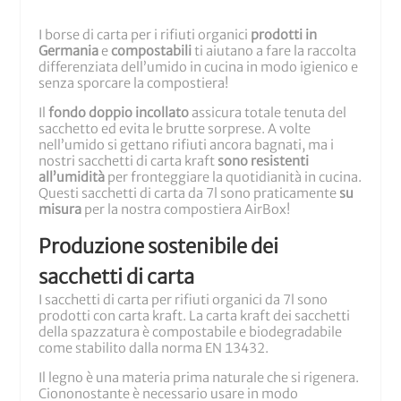
I borse di carta per i rifiuti organici
prodotti in
Germania
e
compostabili
ti aiutano a fare la raccolta
differenziata dell’umido in cucina in modo igienico e
senza sporcare la compostiera!
Il
fondo doppio incollato
assicura totale tenuta del
sacchetto ed evita le brutte sorprese. A volte
nell’umido si gettano rifiuti ancora bagnati, ma i
nostri sacchetti di carta kraft
sono resistenti
all’umidità
per fronteggiare la quotidianità in cucina.
Questi sacchetti di carta da 7l sono praticamente
su
misura
per la nostra compostiera AirBox!
Produzione sostenibile dei
sacchetti di carta
I sacchetti di carta per rifiuti organici da 7l sono
prodotti con carta kraft. La carta kraft dei sacchetti
della spazzatura è compostabile e biodegradabile
come stabilito dalla norma EN 13432.
Il legno è una materia prima naturale che si rigenera.
Ciononostante è necessario usare in modo