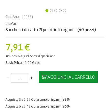
Cod.Art.
100531
bioMat
Sacchetti di carta 7l per rifiuti organici (40 pezzi)
7,91 €
Incl. 22% IVA
,
escl.
Spese di spedizione
Basic Price
0,20 € / pc
AGGIUNGI AL CARRELLO
Acquista 3 a
7,67 €
ciascuno e
risparmia
3
%
Acquista 6 a
7,43 €
ciascuno e
risparmia
6
%