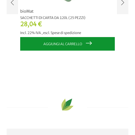
bioMat
bioMat
ETTI DI
SACCHETTI DI CARTA DA 120L (25 PEZZI)
SACCHET
28,04 €
32,1
Incl. 22% IVA
,
escl.
Spese di spedizione
Incl. 22
AGGIUNGI AL CARRELLO