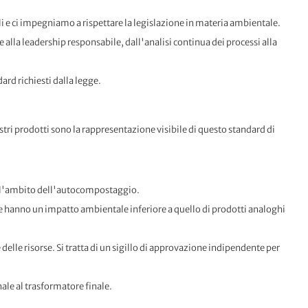
 e ci impegniamo a rispettare la legislazione in materia ambientale.
e alla leadership responsabile, dall'analisi continua dei processi alla
dard richiesti dalla legge.
tri prodotti sono la rappresentazione visibile di questo standard di
ell'ambito dell'autocompostaggio.
he hanno un impatto ambientale inferiore a quello di prodotti analoghi
 delle risorse. Si tratta di un sigillo di approvazione indipendente per
inale al trasformatore finale.