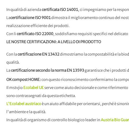
In qualità di azienda
certificata ISO 14001
, ci impegniamo per la respon
La
certificazione ISO 9001
dimostra il miglioramento continuo del nostro s
realizzazione efficiente dei prodotti.
Con li
certificato ISO 22000
, soddisfiamo requisiti specifici nel delicato
LE NOSTRE CERTIFICAZIONI: A LIVELLO DI PRODOTTO
Con la
certificazione EN 13432
dimostriamo la compostabilità e la biodeg
qualità.
La
certificazione secondo la norma EN 13593
garantisce che i prodott
OK compost HOME:
con questo riconoscimento confermiamo la composta
Il mstvjio
Ecolabel UE
serve come aiuto decisionale e come riferimento p
sono contrassegnati da questa etichetta.
L'Ecolabel austriaco
è un aiuto affidabile per orientarsi, perché è sinoni
l'ambiente e la qualità.
In qualità di organismo di controllo biologico leader in
Austria Bio Gua