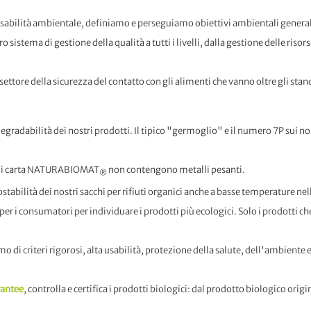
sabilità ambientale, definiamo e perseguiamo obiettivi ambientali generali
istema di gestione della qualità a tutti i livelli, dalla gestione delle risors
 settore della sicurezza del contatto con gli alimenti che vanno oltre gli stan
radabilità dei nostri prodotti. Il tipico "germoglio" e il numero 7P sui nos
i di carta NATURABIOMAT
non contengono metalli pesanti.
®
bilità dei nostri sacchi per rifiuti organici anche a basse temperature n
er i consumatori per individuare i prodotti più ecologici. Solo i prodotti c
mo di criteri rigorosi, alta usabilità, protezione della salute, dell'ambiente e
rantee
, controlla e certifica i prodotti biologici: dal prodotto biologico orig