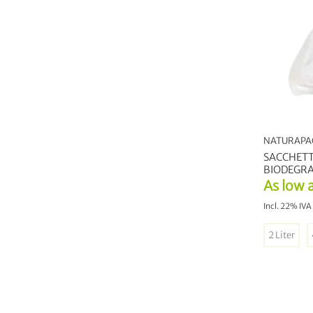
NATURAPA
SACCHETT
BIODEGRA
As low 
Incl. 22% IVA
2 Liter
A