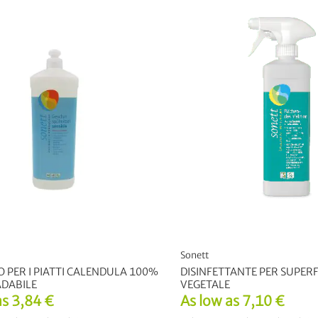
Sonett
O PER I PIATTI CALENDULA 100%
DISINFETTANTE PER SUPERF
DABILE
VEGETALE
as
3,84 €
As low as
7,10 €