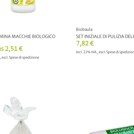
Biobaula
IMINA MACCHIE BIOLOGICO
SET INIZIALE DI PULIZIA DE
7,82 €
as
2,51 €
Incl. 22% IVA
,
escl.
Spese di spedizio
,
escl.
Spese di spedizione
GGIUNGI AL CARRELLO
AGGIUNGI AL CARREL