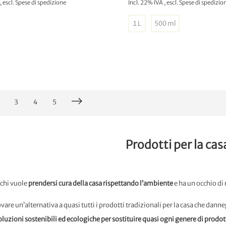
,
escl.
Spese di spedizione
Incl. 22% IVA
,
escl.
Spese di spedizio
1 L
500 ml
GGIUNGI AL CARRELLO
AGGIUNGI AL CARREL
3
4
5
Prodotti per la cas
 chi vuole
prendersi cura della casa rispettando l’ambiente
e ha un occhio di r
rovare un’alternativa a quasi tutti i prodotti tradizionali per la casa che dan
soluzioni sostenibili ed ecologiche per sostituire quasi ogni genere di prodot