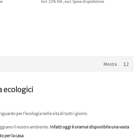
ne
Incl. 22% IVA
,
escl.
Spese di spedizione
LO
AGGIUNGI AL CARRELLO
Mostra
a ecologici
iguardo per l’ecologia nella vita di tutti i giorni.
neggiano il nostro ambiente.
Infatti oggi è oramai disponibile una vasta
to per la casa
.