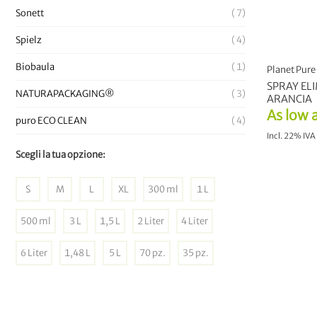
Sonett
7
Spielz
4
Biobaula
1
Planet Pure
SPRAY EL
NATURAPACKAGING®
3
ARANCIA
As low 
puro ECO CLEAN
4
Incl. 22% IVA
Scegli la tua opzione:
A
S
M
L
XL
300 ml
1 L
500 ml
3 L
1,5 L
2 Liter
4 Liter
6 Liter
1,48 L
5 L
70 pz.
35 pz.