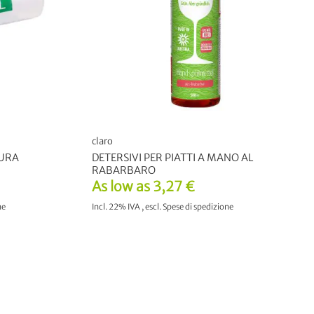
claro
DURA
DETERSIVI PER PIATTI A MANO AL
RABARBARO
As low as
3,27 €
ne
Incl. 22% IVA
,
escl.
Spese di spedizione
LO
AGGIUNGI AL CARRELLO