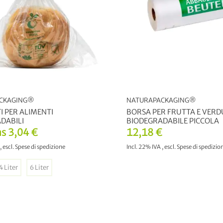
CKAGING®
NATURAPACKAGING®
I PER ALIMENTI
BORSA PER FRUTTA E VER
DABILI
BIODEGRADABILE PICCOLA
as
3,04 €
12,18 €
,
escl.
Spese di spedizione
Incl. 22% IVA
,
escl.
Spese di spedizio
4 Liter
6 Liter
GGIUNGI AL CARRELLO
AGGIUNGI AL CARREL