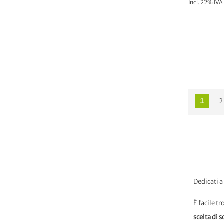
Incl. 22% IVA
A
1
2
Dedicati a
È facile t
scelta di 