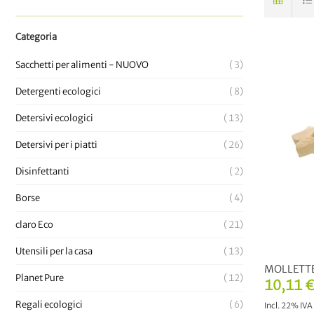
Categoria
Sacchetti per alimenti - NUOVO
3
Detergenti ecologici
8
Detersivi ecologici
13
Detersivi per i piatti
26
Disinfettanti
2
Borse
4
claro Eco
21
Utensili per la casa
13
MOLLETTE
Planet Pure
12
10,11 
Regali ecologici
6
Incl. 22% IVA