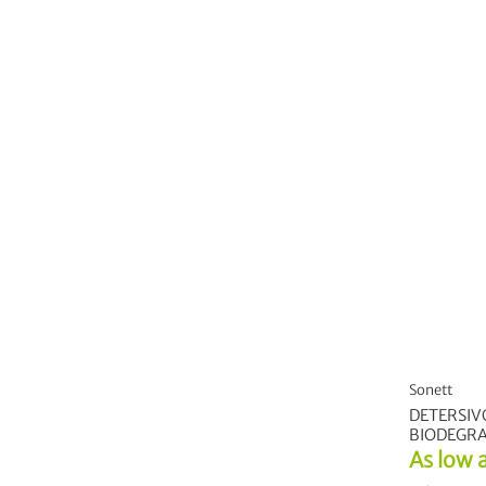
Sonett
DETERSIV
BIODEGRA
As low 