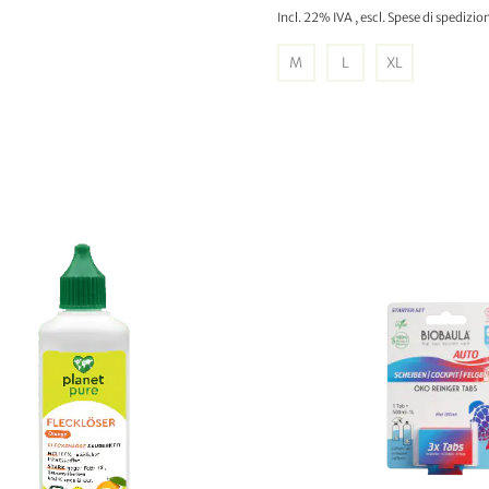
Incl. 22% IVA
,
escl.
Spese di spedizio
M
L
XL
GGIUNGI AL CARRELLO
AGGIUNGI AL CARREL