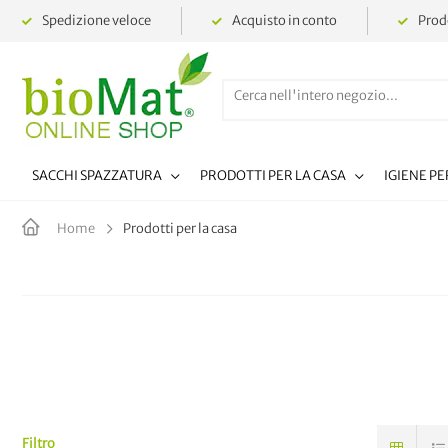
Spedizione veloce
Acquisto in conto
Prodo
SACCHI SPAZZATURA
PRODOTTI PER LA CASA
IGIENE P
Prodotti per la casa
Home
Filtro