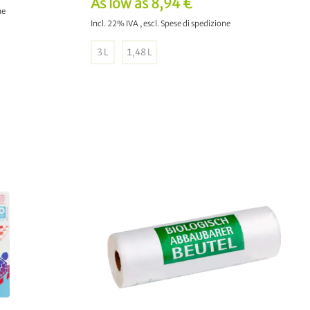
As low as
8,94 €
ne
Incl. 22% IVA
,
escl.
Spese di spedizione
3 L
1,48 L
LO
AGGIUNGI AL CARRELLO