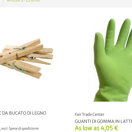
Articoli
1
-
12
di
66
 DA BUCATO DI LEGNO
Fair Trade Center
€
GUANTI DI GOMMA IN LATT
As low as
4,05 €
,
escl.
Spese di spedizione