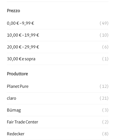
Prezzo
0,00 €
-
9,99 €
49
10,00 €
-
19,99 €
10
A
20,00 €
-
29,99 €
6
30,00 €
e sopra
1
Produttore
Planet Pure
12
claro
21
Bümag
3
Fair Trade Center
2
Redecker
8