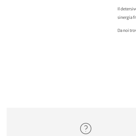
Il detersi
sinergia f
Da noi tro