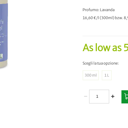
Profumo: Lavanda
16,60 €/l (300ml) bzw. 8,9
As low as
5
Scegli la tua opzione:
300 ml
1 L