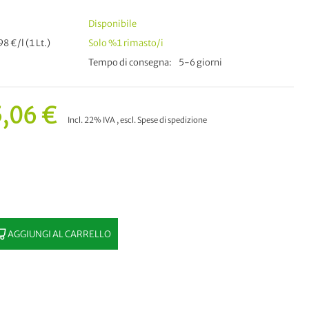
Disponibile
8 €/l (1 Lt.)
Solo
%1
rimasto/i
Tempo di consegna
5-6 giorni
,06 €
Incl. 22% IVA
,
escl.
Spese di spedizione
AGGIUNGI AL CARRELLO