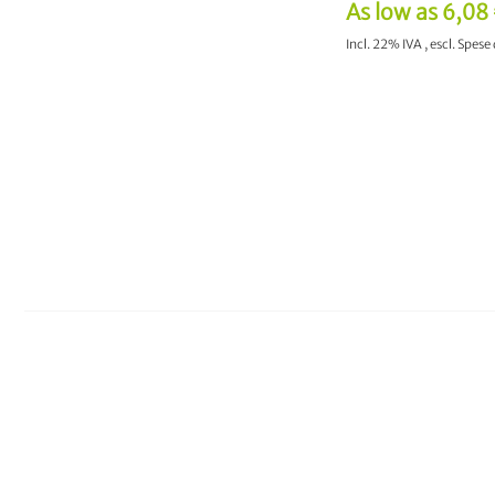
As low as
6,08
Incl. 22% IVA
,
escl.
Spese 
AGGIUNGI AL CAR