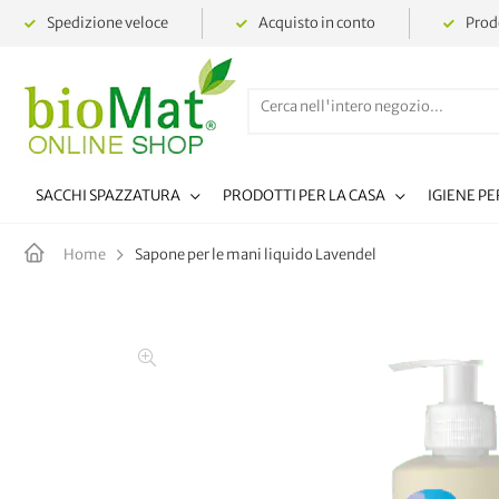
Spedizione veloce
Acquisto in conto
Prodo
SACCHI SPAZZATURA
PRODOTTI PER LA CASA
IGIENE P
Sapone per le mani liquido Lavendel
Home