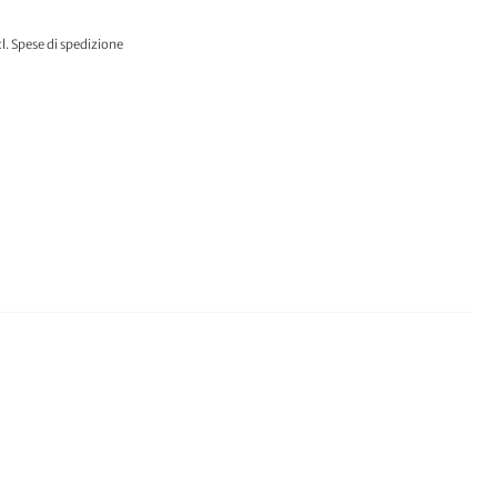
l.
Spese di spedizione
AL CARRELLO