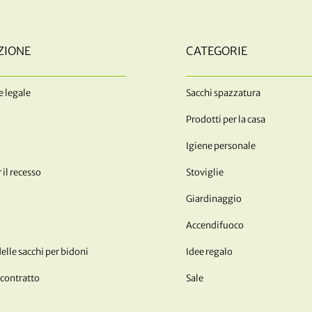
ZIONE
CATEGORIE
 legale
Sacchi spazzatura
Prodotti per la casa
Igiene personale
 il recesso
Stoviglie
Giardinaggio
Accendifuoco
lle sacchi per bidoni
Idee regalo
 contratto
Sale