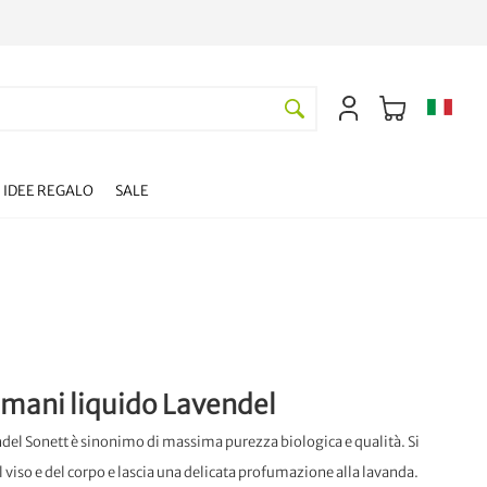
IDEE REGALO
SALE
 mani liquido Lavendel
ndel Sonett è sinonimo di massima purezza biologica e qualità. Si
 viso e del corpo e lascia una delicata profumazione alla lavanda.