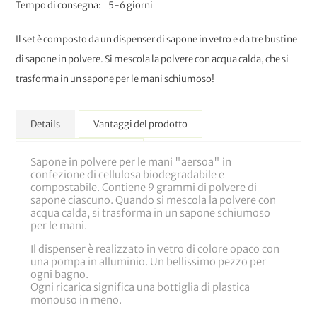
Tempo di consegna
5-6 giorni
Il set è composto da un dispenser di sapone in vetro e da tre bustine
di sapone in polvere. Si mescola la polvere con acqua calda, che si
trasforma in un sapone per le mani schiumoso!
Details
Vantaggi del prodotto
Maggiori Informazioni
Sapone in polvere per le mani "aersoa" in
confezione di cellulosa biodegradabile e
compostabile. Contiene 9 grammi di polvere di
sapone ciascuno. Quando si mescola la polvere con
acqua calda, si trasforma in un sapone schiumoso
per le mani.
Il dispenser è realizzato in vetro di colore opaco con
una pompa in alluminio. Un bellissimo pezzo per
ogni bagno.
Ogni ricarica significa una bottiglia di plastica
monouso in meno.