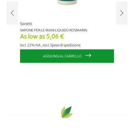
Sonett
aer
SAPONE PER LE MANI LIQUIDO ROSMARIN
SAPONE 
As low as
5,06 €
5,09
Incl. 22% IVA
,
escl.
Spese di spedizione
Incl. 22
AGGIUNGI AL CARRELLO