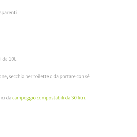
asparenti
ti da 10L
one, secchio per toilette o da portare con sé
nici da
campeggio compostabili da 30 litri
.