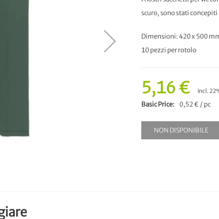
scuro, sono stati concepit
Dimensioni: 420 x 500 m
10 pezzi per rotolo
5,16 €
Incl. 22
Basic Price
0,52 € / pc
NON DISPONIBILE
giare