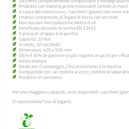
Sacchetti completamente compostabili e biodegradabili
Prodotto con materie prime rinnovabili (amido di mais)
A causa del colore scuro, i sacchetti igienici non sono tr
I manici consentono di legare le borse con un nodo
Non lasciare microplastiche dietro di sé
Certificato secondo la norma EN 13432
A prova di strappo e di perdite
Capacità: 10 litri
1 rotolo, 10 sacchetti
Dimensioni: 420 x 500 mm
Oltre il 30% di spessore in più rispetto ai sacchi per rifiu
Senza stampa
Ideale per il campeggio, l'escursionismo o la nautica
Compatibile con, wc toilette a secco, toilette di separazi
Prodotto in Germania
Per una maggiore capacità, sono disponibili i sacchetti igie
Si raccomanda l'uso di leganti.