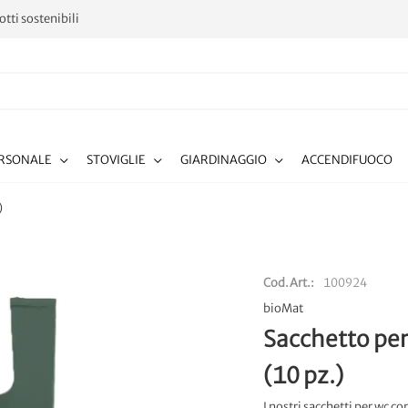
tti sostenibili
ERSONALE
STOVIGLIE
GIARDINAGGIO
ACCENDIFUOCO
)
Cod.Art.
100924
bioMat
Sacchetto per
(10 pz.)
I nostri sacchetti per wc c