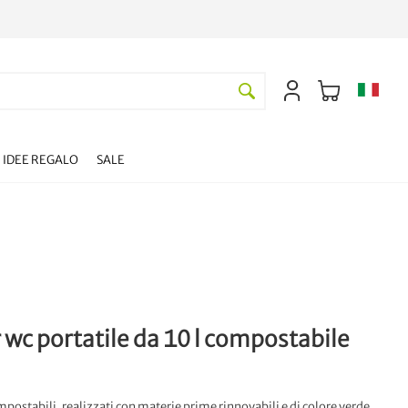
IDEE REGALO
SALE
 wc portatile da 10 l compostabile
ompostabili, realizzati con materie prime rinnovabili e di colore verde