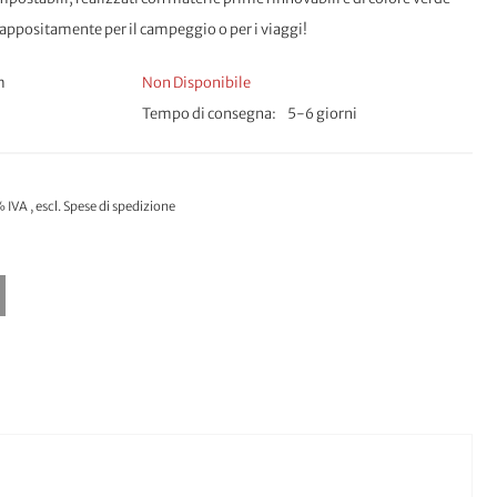
i appositamente per il campeggio o per i viaggi!
m
Non Disponibile
Tempo di consegna
5-6 giorni
% IVA
,
escl.
Spese di spedizione