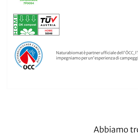
Naturabiomat è partner ufficiale dell'ÖCC, l
impegniamo per un'esperienza di campeggio
Abbiamo tro