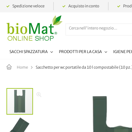
Spedizione veloce
Acquisto in conto
Prodo
SACCHI SPAZZATURA
PRODOTTI PER LA CASA
IGIENE P
Sacchetto per wc portatile da 10 l compostabile (10 pz.
Home