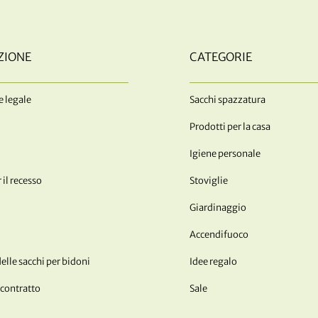
ZIONE
CATEGORIE
 legale
Sacchi spazzatura
Prodotti per la casa
Igiene personale
 il recesso
Stoviglie
Giardinaggio
Accendifuoco
lle sacchi per bidoni
Idee regalo
 contratto
Sale