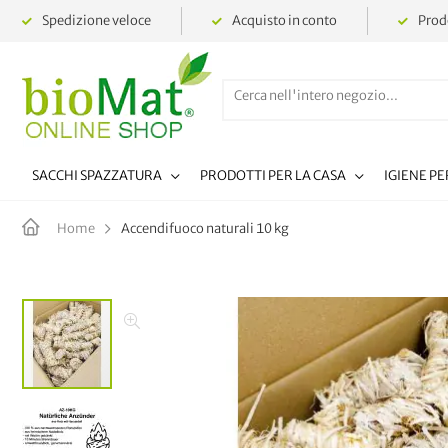
Spedizione veloce
Acquisto in conto
Prodo
SACCHI SPAZZATURA
PRODOTTI PER LA CASA
IGIENE P
Accendifuoco naturali 10 kg
Home