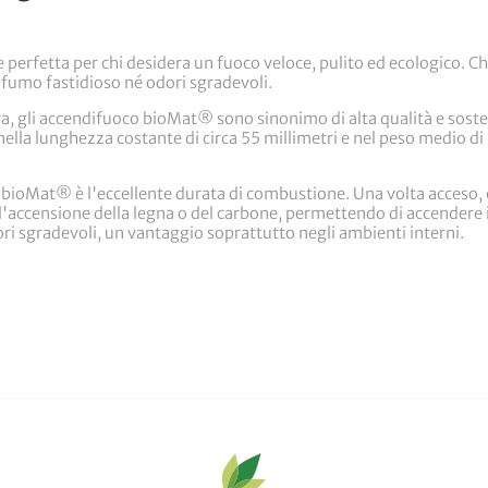
perfetta per chi desidera un fuoco veloce, pulito ed ecologico. Che 
fumo fastidioso né odori sgradevoli.
era, gli accendifuoco bioMat® sono sinonimo di alta qualità e sosten
nella lunghezza costante di circa 55 millimetri e nel peso medio d
o bioMat® è l'eccellente durata di combustione. Una volta acceso,
l'accensione della legna o del carbone, permettendo di accendere i
ri sgradevoli, un vantaggio soprattutto negli ambienti interni.