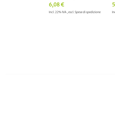
6,08 €
5
Incl. 22% IVA
,
escl.
Spese di spedizione
In
AGGIUNGI AL CARRELLO