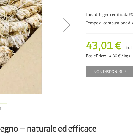
Lana di legno certificata 
Tempo di combustione di c
43,01 €
Incl
Basic Price
4,30 € / kgs
NON DISPONIBILE
i
egno – naturale ed efficace