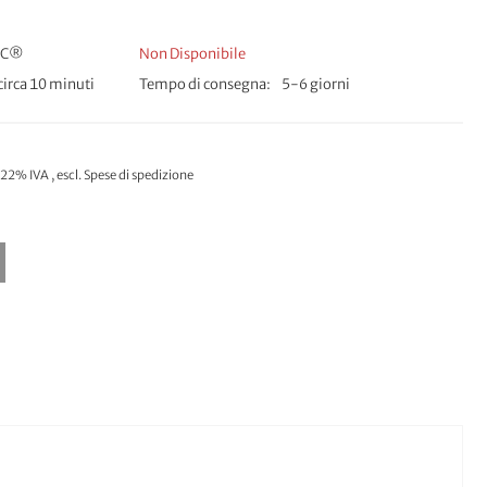
FSC®
Non Disponibile
irca 10 minuti
Tempo di consegna
5-6 giorni
. 22% IVA
,
escl.
Spese di spedizione