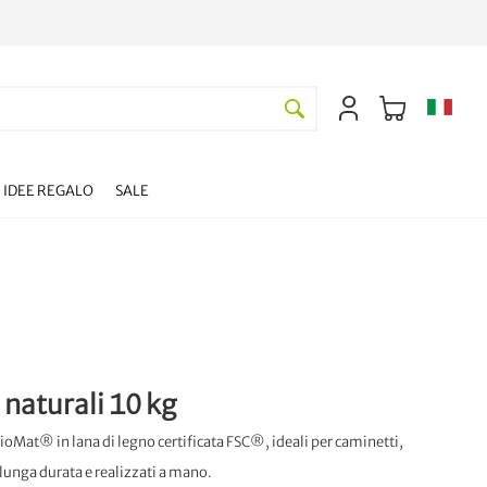
IDEE REGALO
SALE
naturali 10 kg
ioMat® in lana di legno certificata FSC®, ideali per caminetti,
 lunga durata e realizzati a mano.