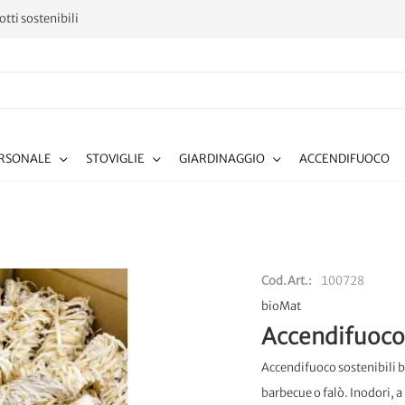
tti sostenibili
ERSONALE
STOVIGLIE
GIARDINAGGIO
ACCENDIFUOCO
Cod.Art.
100728
bioMat
Accendifuoco 
Accendifuoco sostenibili b
barbecue o falò. Inodori, a