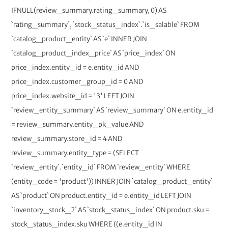
IFNULL(review_summary.rating_summary, 0) AS
`rating_summary`, `stock_status_index`.`is_salable` FROM
`catalog_product_entity` AS `e` INNER JOIN
`catalog_product_index_price` AS `price_index` ON
price_index.entity_id = e.entity_id AND
price_index.customer_group_id = 0 AND
price_index.website_id = '3' LEFT JOIN
`review_entity_summary` AS `review_summary` ON e.entity_id
= review_summary.entity_pk_value AND
review_summary.store_id = 4 AND
review_summary.entity_type = (SELECT
`review_entity`.`entity_id` FROM `review_entity` WHERE
(entity_code = 'product')) INNER JOIN `catalog_product_entity`
AS `product` ON product.entity_id = e.entity_id LEFT JOIN
`inventory_stock_2` AS `stock_status_index` ON product.sku =
stock_status_index.sku WHERE ((e.entity_id IN