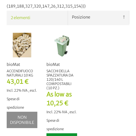
(189,188,327,320,147,26,312,315,154)))
2
elementi
bioMat
bioMat
ACCENDIFUOCO
SACCHI DELLA
NATURALI 10 KG
SPAZZATURA DA
120/140 L
43,01 €
COMPOSTABILI
(10 PZ.)
Incl. 22% IVA
,
escl.
As low as
Spese di
10,25 €
spedizione
Incl. 22% IVA
,
escl.
NON
Spese di
DISPONIBILE
spedizione