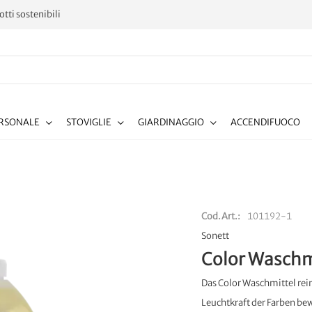
tti sostenibili
ERSONALE
STOVIGLIE
GIARDINAGGIO
ACCENDIFUOCO
Cod.Art.
101192-1
Sonett
Color Waschm
Das Color Waschmittel rei
Leuchtkraft der Farben be