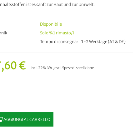
haltsstoffen ist es sanft zur Haut und zur Umwelt.
Disponibile
hnik
Solo
%1
rimasto/i
Tempo di consegna
1-2 Werktage (AT & DE)
,60 €
Incl. 22% IVA
,
escl.
Spese di spedizione
AGGIUNGI AL CARRELLO