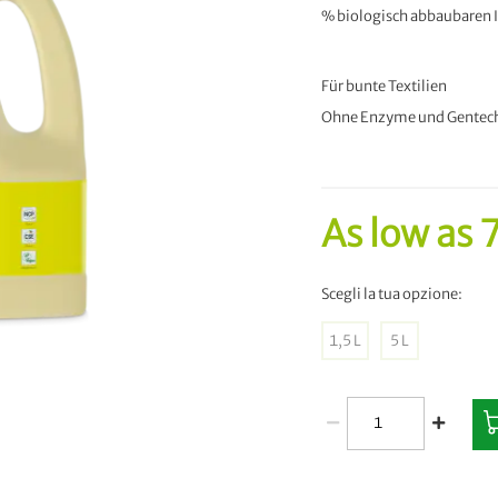
% biologisch abbaubaren In
Für bunte Textilien
Ohne Enzyme und Gentec
As low as
7
Scegli la tua opzione:
1,5 L
5 L