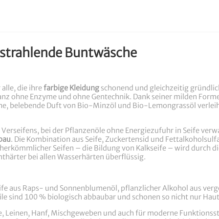
r strahlende Buntwäsche
alle, die ihre
farbige Kleidung
schonend und gleichzeitig gründlic
ganz ohne Enzyme und ohne Gentechnik. Dank seiner milden Formel i
che, belebende Duft von Bio-Minzöl und Bio-Lemongrassöl verleih
Verseifens, bei der Pflanzenöle ohne Energiezufuhr in Seife ver
nbau
. Die Kombination aus Seife, Zuckertensid und Fettalkoholsulf
 herkömmlicher Seifen – die Bildung von Kalkseife – wird durch 
nthärter bei allen Wasserhärten überflüssig.
seife aus Raps- und Sonnenblumenöl, pflanzlicher Alkohol aus ver
teile sind 100 % biologisch abbaubar und schonen so nicht nur Hau
le, Leinen, Hanf, Mischgeweben und auch für moderne Funktionssto