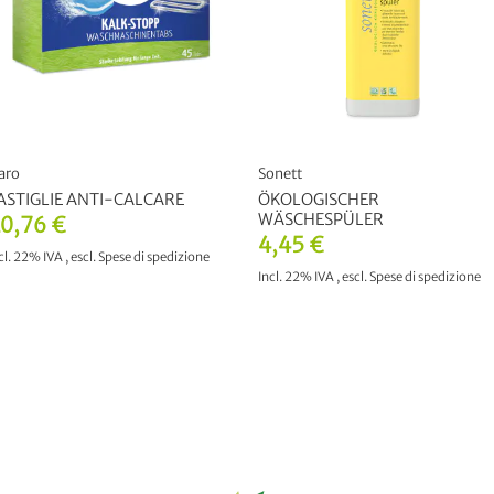
aro
Sonett
ASTIGLIE ANTI-CALCARE
ÖKOLOGISCHER
WÄSCHESPÜLER
0,76 €
4,45 €
cl. 22% IVA
,
escl.
Spese di spedizione
Incl. 22% IVA
,
escl.
Spese di spedizione
AGGIUNGI AL CARRELLO
AGGIUNGI AL CARRELLO