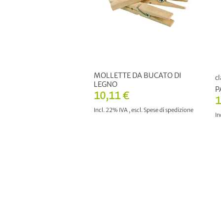
MOLLETTE DA BUCATO DI
cl
LEGNO
P
10,11 €
1
Incl. 22% IVA
,
escl.
Spese di spedizione
In
AGGIUNGI AL CARRELLO