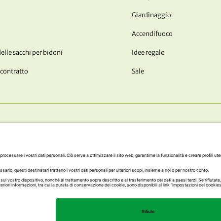
Giardinaggio
Accendifuoco
lle sacchi per bidoni
Idee regalo
 contratto
Sale
I NOSTRI METODI DI PAGAM