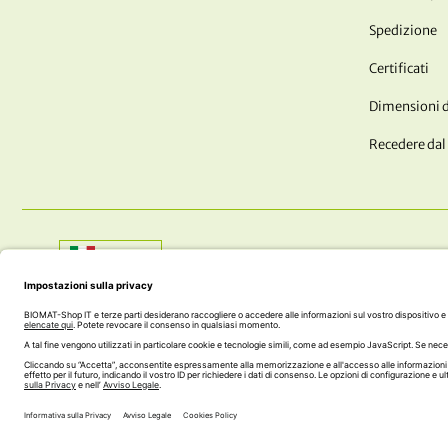
Spedizione
Certificati
Dimensioni de
Recedere dal
Shop:
Italia
AVETE DOMANDE?? SIAMO QUI PER TE!
+43 (0) 5242 74 100
office@biomat-shop.com