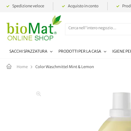
Spedizione veloce
Acquisto in conto
Prodo
SACCHI SPAZZATURA
PRODOTTI PER LA CASA
IGIENE P
Color Waschmittel Mint & Lemon
Home