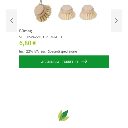
Bümag
Bümag
SET DI SPAZZOLE PER PIATTI
SPAZZOL
6,80 €
4,05
Incl. 22% IVA
,
escl.
Spese di spedizione
Incl. 22
AGGIUNGI AL CARRELLO