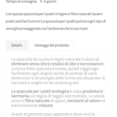
Tempo di consegna
5-6 giorni
Con questa spazzola per i piatti in legno e fibre naturali lavare i
piatti sarà facilissimo! La spazzola per i piatti pulisce ogni tipo di
stoviglie proteggendo sia l’ambiente che le tue mani.
Details
Vantaggi del prodotto
La spazzola da cucina in legno naturale ti aiuta ad
eliminare senza sforzi residui di cibo e incrostazioni
.
La testa della spazzola è tonda, quindi raggiunge
facilmente ogni angolo anche di pentole di varie
dimensioni e di stoviglie delle forme più disparate: le
tue mani e unghie te ne saranno grate.
La spazzola per i piatti ecologica
è stata
prodotta in
Germania
con legno di faggio non trattato. Le setole
sono in
fibra naturale
di agave,
resistenti al calore
ed
estremamente
robuste
.
Grazie al gancetto puoi appendere dove vuoi la