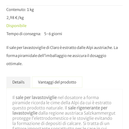
Contenuto: 1 kg
2,98 €/kg
Disponibile
Tempo di consegna
5-6 giorni
Il sale per lavastoviglie di Claro è estratto dalle Alpi austriache. La
forma piramidale dell’imballaggio ne assicura il dosaggio
ottimale.
Details
Vantaggi del prodotto
Maggiori Informazioni
Il
sale per lavastoviglie
nel dosatore a forma
piramide ricorda le cime della Alpi da cui è estratto
questo prodotto naturale. Il
sale rigenerante per
lavastoviglie
dalla regione austriaca Salzkammergut
protegge l’elettrodomestico e le stoviglie evitando
la formazione di depositi di calcare. Si tratta di un
fattore importante soprattutto per le case in cui