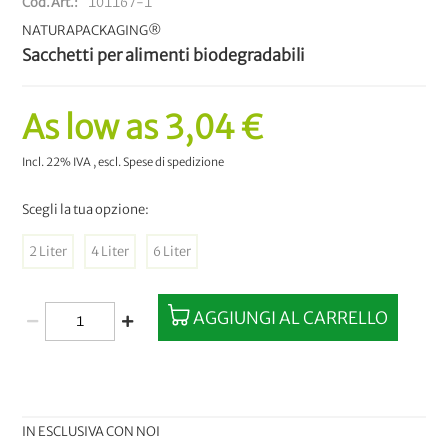
Cod.Art.
101167-1
NATURAPACKAGING®
Sacchetti per alimenti biodegradabili
As low as
3,04 €
Incl. 22% IVA
,
escl.
Spese di spedizione
Scegli la tua opzione:
2 Liter
4 Liter
6 Liter
AGGIUNGI AL CARRELLO
IN ESCLUSIVA CON NOI