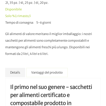
2l, 35 pz. | 4l, 25 pz. | 6l, 20 pz.
Disponibile
Solo
%1
rimasto/i
Tempo di consegna
5-6 giorni
Gli alimenti di valore meritano il miglior imballaggio: i nostri
sacchetti per alimenti sono completamente compostabili e
mantengono gli alimenti freschi più a lungo. Disponibili nei
formati da 2 litri, 4 litri e 6 litri.
Details
Vantaggi del prodotto
Il primo nel suo genere - sacchetti
per alimenti certificato e
compostabile prodotto in