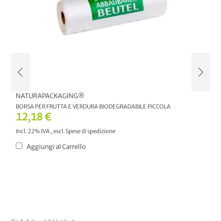
NATURAPACKAGING®
N
BORSA PER FRUTTA E VERDURA BIODEGRADABILE PICCOLA
B
12,18 €
2
Incl. 22% IVA
,
escl.
Spese di spedizione
In
Aggiungi al Carrello