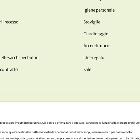
Igiene personale
 il recesso
Stoviglie
Giardinaggio
Accendifuoco
lle sacchi per bidoni
Idee regalo
 contratto
Sale
I NOSTRI METODI DI PAGAM