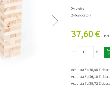
54 pietre
2-6 giocatori
37,60 €
Incl
Acquista 3 a
36,48 €
ciasc
Acquista 6 a
36,10 €
ciasc
Acquista 9 a
35,72 €
ciasc