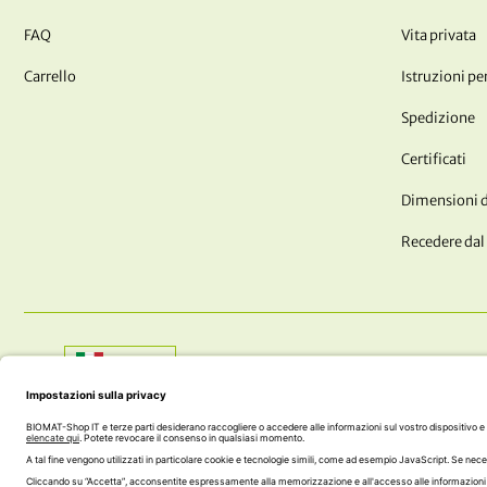
FAQ
Vita privata
Carrello
Istruzioni per
Spedizione
Certificati
Dimensioni de
Recedere dal
Shop:
Italia
AVETE DOMANDE?? SIAMO QUI PER TE!
+43 (0) 5242 74 100
office@biomat-shop.com