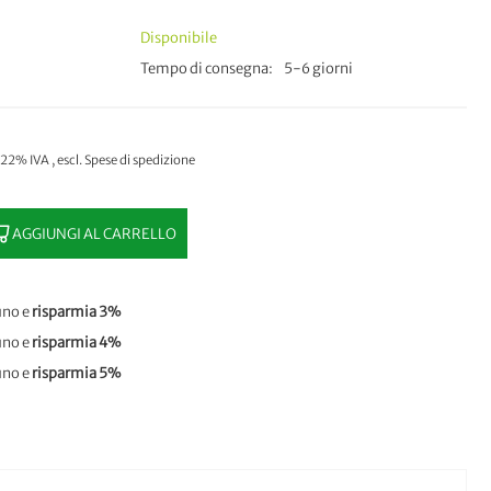
Disponibile
Tempo di consegna
5-6 giorni
. 22% IVA
,
escl.
Spese di spedizione
AGGIUNGI AL CARRELLO
uno e
risparmia
3
%
uno e
risparmia
4
%
uno e
risparmia
5
%