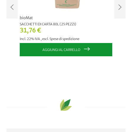
bioMat
Neudor
DABILE
SACCHETTI DI CARTA 80L (25 PEZZI)
CURA DI
31,76 €
11,1
Incl. 22% IVA
,
escl.
Spese di spedizione
Incl. 22
AGGIUNGI AL CARRELLO