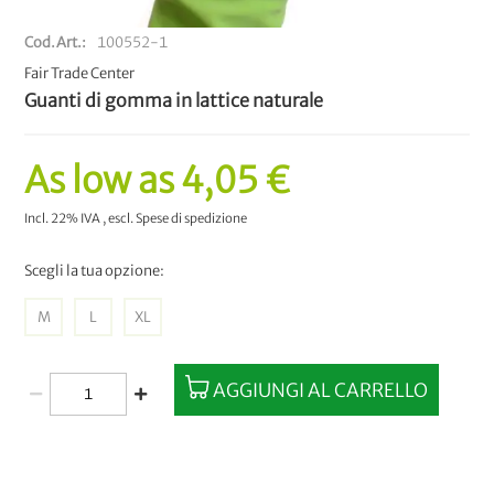
Cod.Art.
100552-1
Fair Trade Center
Guanti di gomma in lattice naturale
As low as
4,05 €
Incl. 22% IVA
,
escl.
Spese di spedizione
Scegli la tua opzione:
M
L
XL
AGGIUNGI AL CARRELLO