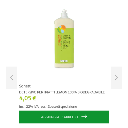
Sonett
Sonett
DETERSIVO PER I PIATTI LEMON 100% BIODEGRADABILE
DETERSI
BIODEG
4,05 €
4,05
Incl. 22% IVA
,
escl.
Spese di spedizione
Incl. 22
AGGIUNGI AL CARRELLO