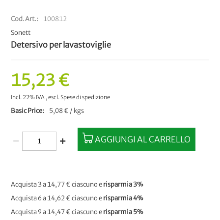
Cod.Art.
100812
Sonett
Detersivo per lavastoviglie
15,23 €
Incl. 22% IVA
,
escl.
Spese di spedizione
Basic Price
5,08 € / kgs
AGGIUNGI AL CARRELLO
Acquista 3 a
14,77 €
ciascuno e
risparmia
3
%
Acquista 6 a
14,62 €
ciascuno e
risparmia
4
%
Acquista 9 a
14,47 €
ciascuno e
risparmia
5
%