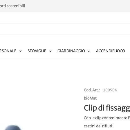
tti sostenibili
ERSONALE
STOVIGLIE
GIARDINAGGIO
ACCENDIFUOCO
Cod.Art.
100904
bioMat
Clip di fissagg
Con le clip contenimento B
cestini dei rifiuti.