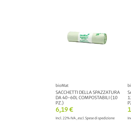
bioMat
b
SACCHETTI DELLA SPAZZATURA
S
DA 40-60L COMPOSTABILI (10
1
PZ.)
P
6,19 €
1
Incl. 22% IVA
,
escl.
Spese di spedizione
In