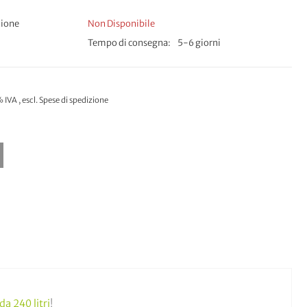
zione
Non Disponibile
Tempo di consegna
5-6 giorni
% IVA
,
escl.
Spese di spedizione
da 240 litri
!