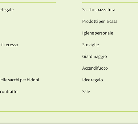
 legale
Sacchi spazzatura
Prodotti per la casa
Igiene personale
 il recesso
Stoviglie
Giardinaggio
Accendifuoco
lle sacchi per bidoni
Idee regalo
 contratto
Sale