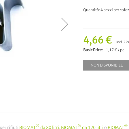
Quantità: 4 pezzi per cofe
4,66 €
Incl. 22
Basic Price
1,17 € / pc
NON DISPONIBILE
®
®
®
per rifiuti
BIOMAT
da 80 litri
,
BIOMAT
da 120 litri
o
BIOMAT