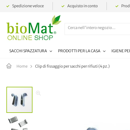
Spedizione veloce
Acquisto in conto
Prodo
SACCHI SPAZZATURA
PRODOTTI PER LA CASA
IGIENE P
Clip di fissaggio per sacchi per rifiuti (4 pz.)
Home