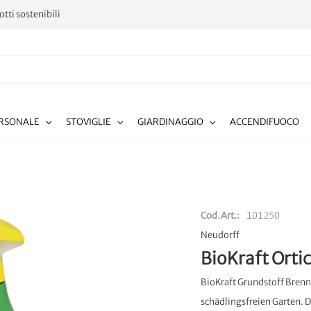
tti sostenibili
ERSONALE
STOVIGLIE
GIARDINAGGIO
ACCENDIFUOCO
Cod.Art.
101250
Neudorff
BioKraft Ortic
BioKraft Grundstoff Brenn
schädlingsfreien Garten. D