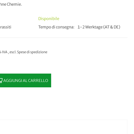
ohne Chemie.
Disponibile
arassiti
Tempo di consegna
1-2 Werktage (AT & DE)
% IVA
,
escl.
Spese di spedizione
AGGIUNGI AL CARRELLO