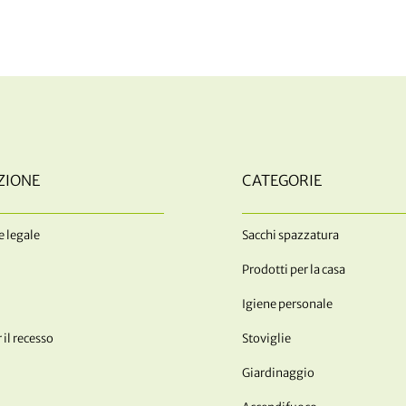
ZIONE
CATEGORIE
 legale
Sacchi spazzatura
Prodotti per la casa
Igiene personale
 il recesso
Stoviglie
Giardinaggio