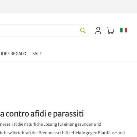
IDEE REGALO
SALE
a contro afidi e parassiti
nessel ist die natürliche Lösung für einen gesunden und
ie bewährte Kraft der Brennnessel hilft effektiv gegen Blattläuse und