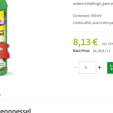
andere Schädlinge, ganz 
Contenuto: 500 ml
Contro afidi, acari e altri p
8,13 €
Incl. 22
Basic Price
16,26 € / Lt
i
rennnessel