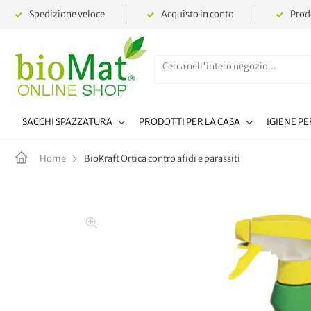
Spedizione veloce
Acquisto in conto
Prodo
SACCHI SPAZZATURA
PRODOTTI PER LA CASA
IGIENE P
BioKraft Ortica contro afidi e parassiti
Home