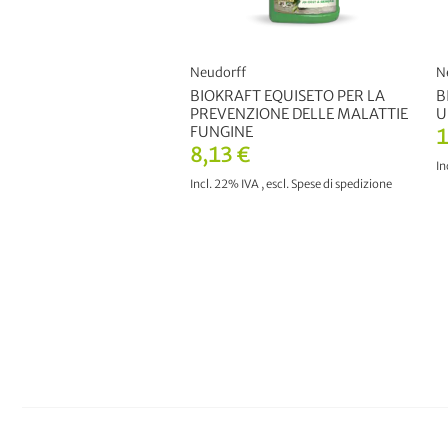
Neudorff
N
BIOKRAFT EQUISETO PER LA
B
PREVENZIONE DELLE MALATTIE
U
FUNGINE
1
8,13 €
In
Incl. 22% IVA
,
escl.
Spese di spedizione
AGGIUNGI AL CARRELLO