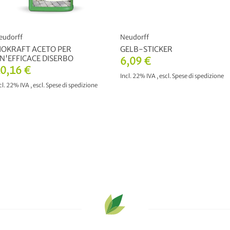
eudorff
Neudorff
IOKRAFT ACETO PER
GELB-STICKER
N'EFFICACE DISERBO
6,09 €
0,16 €
Incl. 22% IVA
,
escl.
Spese di spedizione
cl. 22% IVA
,
escl.
Spese di spedizione
AGGIUNGI AL CARRELLO
AGGIUNGI AL CARRELLO