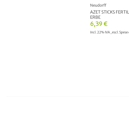
Neudorff
AZET STICKS FERTI
ERBE
6,39 €
Incl. 22% IVA
,
escl.
Spese 
AGGIUNGI AL CAR