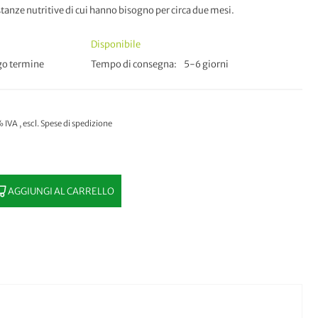
stanze nutritive di cui hanno bisogno per circa due mesi.
Disponibile
go termine
Tempo di consegna
5-6 giorni
% IVA
,
escl.
Spese di spedizione
AGGIUNGI AL CARRELLO