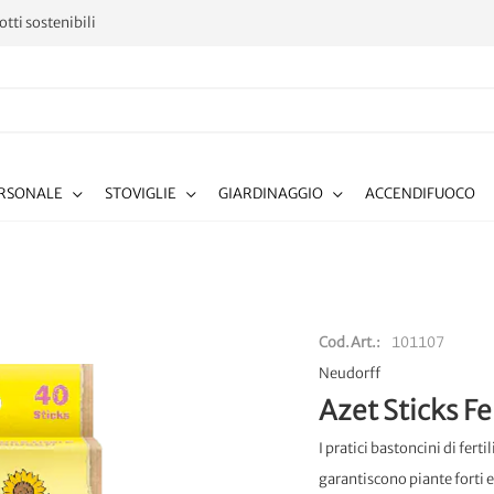
tti sostenibili
ERSONALE
STOVIGLIE
GIARDINAGGIO
ACCENDIFUOCO
Cod.Art.
101107
Neudorff
Azet Sticks Fe
I pratici bastoncini di fert
garantiscono piante forti e