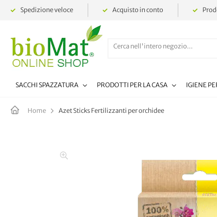
Spedizione veloce
Acquisto in conto
Prodo
SACCHI SPAZZATURA
PRODOTTI PER LA CASA
IGIENE P
Azet Sticks Fertilizzanti per orchidee
Home