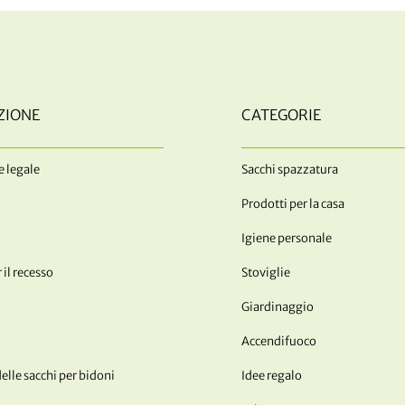
ZIONE
CATEGORIE
 legale
Sacchi spazzatura
Prodotti per la casa
Igiene personale
 il recesso
Stoviglie
Giardinaggio
Accendifuoco
lle sacchi per bidoni
Idee regalo