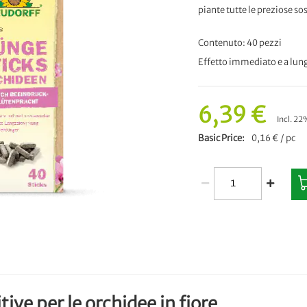
piante tutte le preziose so
Contenuto: 40 pezzi
Effetto immediato e a lun
6,39 €
Incl. 22
Basic Price
0,16 € / pc
ive per le orchidee in fiore