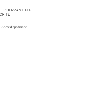
 FERTILIZZANTI PER
IORITE
l.
Spese di spedizione
AL CARRELLO