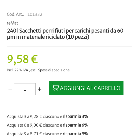
Cod.Art.
101332
reMat
240 l Sacchetti per rifiuti per carichi pesanti da 60
µm in materiale riciclato (10 pezzi)
9,58 €
Incl. 22% IVA
,
escl.
Spese di spedizione
AGGIUNGI AL CARRELLO
Acquista 3 a
9,28 €
ciascuno e
risparmia
3
%
Acquista 6 a
9,00 €
ciascuno e
risparmia
6
%
Acquista 9 a
8,71 €
ciascuno e
risparmia
9
%