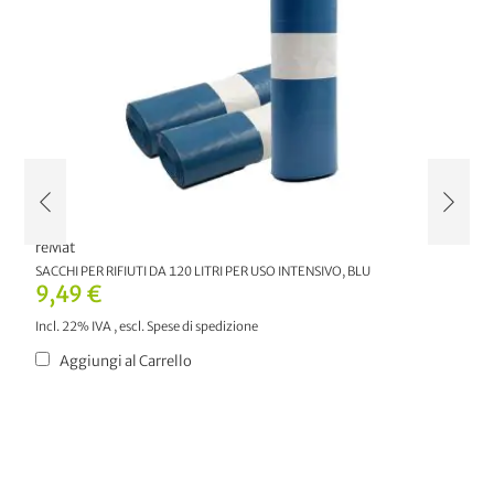
reMat
r
SACCHI PER RIFIUTI DA 120 LITRI PER USO INTENSIVO, BLU
SA
9,49 €
7
Incl. 22% IVA
,
escl.
Spese di spedizione
In
Aggiungi al Carrello