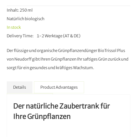
Inhalt: 250 ml
Natürlich biologisch
In stock
Delivery Time
1-2 Werktage (AT & DE)
Der flüssige und organische Grünpflanzendünger BioTrissol Plus
von Neudorff gibt Ihren Grünpflanzen Ihr saftiges Grün zurück und
sorgt für ein gesundes und kräftiges Wachstum.
Details
Product Advantages
More Information
Der natürliche Zaubertrank für
Ihre Grünpflanzen