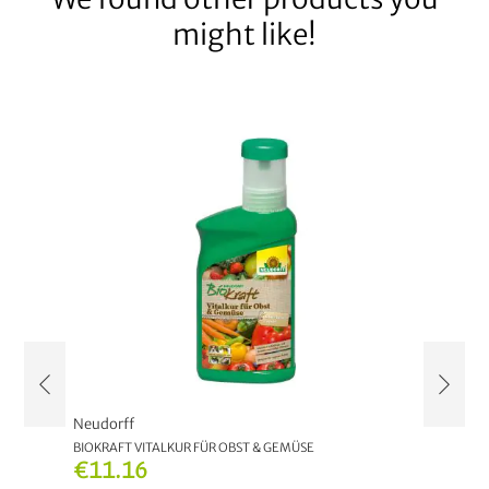
might like!
Neudorff
Neudor
BIOKRAFT VITALKUR FÜR OBST & GEMÜSE
NEUDOSA
€11.16
€9.6