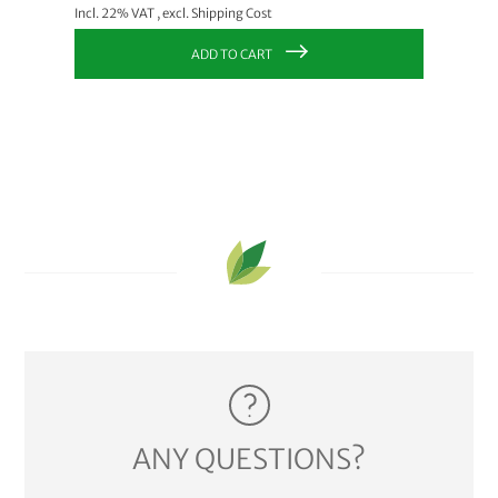
Incl. 22% VAT
,
excl.
Shipping Cost
Incl. 22
ADD TO CART
ANY QUESTIONS?