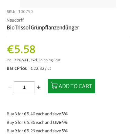
SKU
100750
Neudorff
BioTrissol Grünpflanzendünger
€5.58
Incl. 22% VAT
,
excl.
Shipping Cost
Basic Price
€22.32 / Lt
ADD TO CART
Buy 3 for
€5.40
each and
save
3
%
Buy 6 for
€5.36
each and
save
4
%
Buy 9 for
€5.29
each and
save
5
%