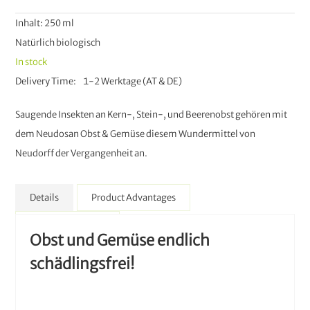
Inhalt: 250 ml
Natürlich biologisch
In stock
Delivery Time
1-2 Werktage (AT & DE)
Saugende Insekten an Kern-, Stein-, und Beerenobst gehören mit
dem Neudosan Obst & Gemüse diesem Wundermittel von
Neudorff der Vergangenheit an.
Details
Product Advantages
More Information
Obst und Gemüse endlich
schädlingsfrei!