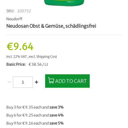
SKU
100752
Neudorff
Neudosan Obst & Gemüse, schädlingsfrei
€9.64
Incl. 22% VAT
,
excl.
Shipping Cost
Basic Price
€38.56 / Lt
ADD TO CART
Buy 3 for
€9.35
each and
save
3
%
Buy 6 for
€9.25
each and
save
4
%
Buy 9 for
€9.16
each and
save
5
%