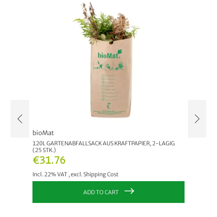
bioMat
Neudor
120L GARTENABFALLSACK AUS KRAFTPAPIER, 2-LAGIG
GEMÜSE
(25 STK.)
€16.
€31.76
Incl. 22
Incl. 22% VAT
,
excl.
Shipping Cost
ADD TO CART