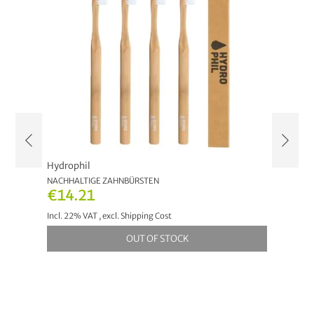
Hydrophil
Hydrop
NACHHALTIGE ZAHNBÜRSTEN
BAMBUS
€14.21
€12.
Incl. 22% VAT
,
excl.
Shipping Cost
Incl. 22
OUT OF STOCK