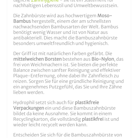
tägliche
Zahnhygiene
- sie ist ein Statement für
nachhaltigen Lebensstil und Umweltbewusstsein.
Die Zahnbürste wird aus hochwertigem
Moso-
Bambus
hergestellt, einem der am schnellsten
nachwachsenden Bambusarten der Welt. Bambus
benötigt wenig Wasser und ist von Natur aus
antibakteriell. Dies macht die Bambuszahnbürste
besonders umweltfreundlich und hygienisch.
Der Griff ist mit natürlichen Farben gefärbt. Die
mittelweichen Borsten
bestehen aus
Bio-Nylon
, das
frei von Weichmachern ist. Sie bieten die perfekte
Balance zwischen sanfter Reinigung und effektiver
Plaque-Entfernung, ohne dabei Ihr Zahnfleisch zu
reizen. Sorgen Sie für eine gründliche Reinigung und
ein angenehmes Putzgefühl, das Sie und Ihre Zähne
lieben werden.
Hydrophil setzt sich auch für
plastikfreie
Verpackungen
ein und diese Bambuszahnbürste
bildet da keine Ausnahme. Sie kommt in einem
Recyclingkarton, die vollständig
plastikfrei
ist und
wieder leicht recycelt werden kann.
Entscheiden Sie sich für die Bambuszahnbürste von