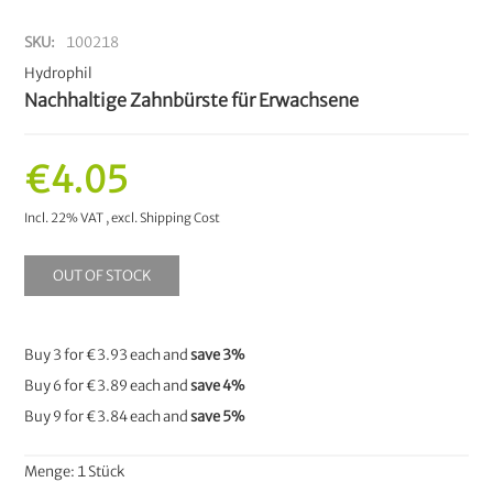
SKU
100218
Hydrophil
Nachhaltige Zahnbürste für Erwachsene
€4.05
Incl. 22% VAT
,
excl.
Shipping Cost
OUT OF STOCK
Buy 3 for
€3.93
each and
save
3
%
Buy 6 for
€3.89
each and
save
4
%
Buy 9 for
€3.84
each and
save
5
%
Menge: 1 Stück