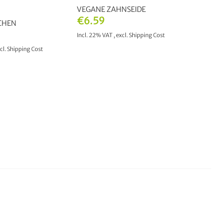
VEGANE ZAHNSEIDE
€6.59
CHEN
Incl. 22% VAT
,
excl.
Shipping Cost
cl.
Shipping Cost
OUT OF STOCK
TO CART