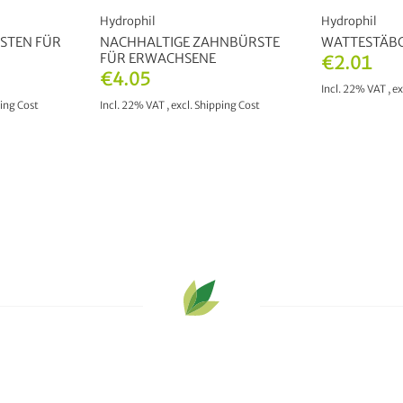
Hydrophil
Hydrophil
STEN FÜR
NACHHALTIGE ZAHNBÜRSTE
WATTESTÄB
FÜR ERWACHSENE
€2.01
€4.05
Incl. 22% VAT
,
ex
ing Cost
Incl. 22% VAT
,
excl.
Shipping Cost
ADD 
T
OUT OF STOCK