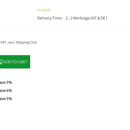
In stock
Delivery Time
1-2 Werktage (AT & DE)
% VAT
,
excl.
Shipping Cost
ADD TO CART
ave
3
%
ave
4
%
ave
5
%