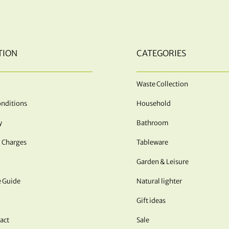
TION
CATEGORIES
Waste Collection
nditions
Household
y
Bathroom
 Charges
Tableware
Garden & Leisure
e Guide
Natural lighter
Gift ideas
act
Sale