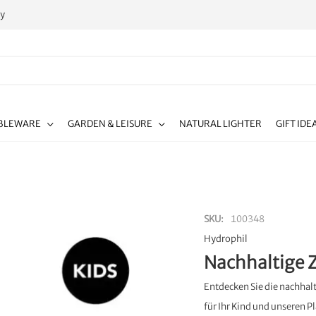
ty
BLEWARE
GARDEN & LEISURE
NATURAL LIGHTER
GIFT IDE
SKU
100348
Hydrophil
Nachhaltige Z
Entdecken Sie die nachhal
für Ihr Kind und unseren P