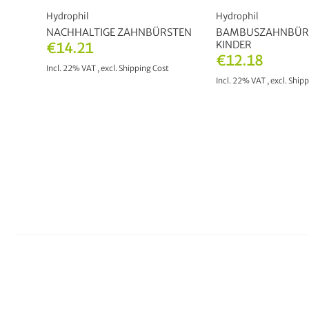
Hydrophil
Hydrophil
NACHHALTIGE ZAHNBÜRSTEN
BAMBUSZAHNBÜR
KINDER
€14.21
€12.18
Incl. 22% VAT
,
excl.
Shipping Cost
Incl. 22% VAT
,
excl.
Shipp
OUT OF STOCK
ADD TO CAR