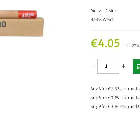
Menge: 1 Stück
Härte: Weich
€4.05
Incl. 22
Buy 3 for
€3.93
each and
s
Buy 6 for
€3.89
each and
s
Buy 9 for
€3.84
each and
s