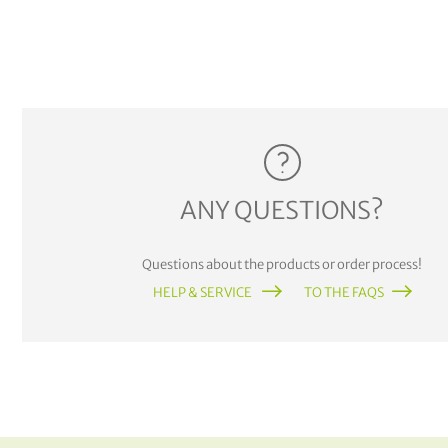
ANY QUESTIONS?
Questions about the products or order process!
HELP & SERVICE
TO THE FAQS