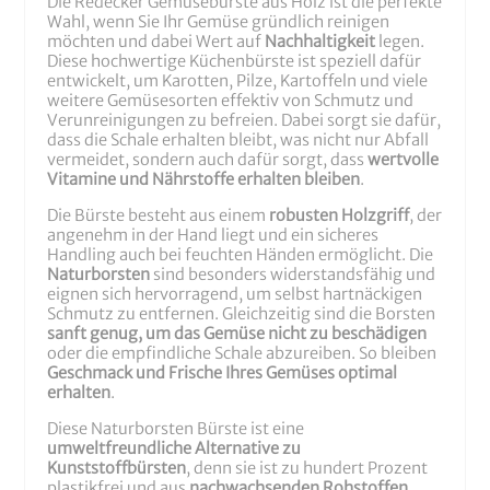
Die Redecker Gemüsebürste aus Holz ist die perfekte
Wahl, wenn Sie Ihr Gemüse gründlich reinigen
möchten und dabei Wert auf
Nachhaltigkeit
legen.
Diese hochwertige Küchenbürste ist speziell dafür
entwickelt, um Karotten, Pilze, Kartoffeln und viele
weitere Gemüsesorten effektiv von Schmutz und
Verunreinigungen zu befreien. Dabei sorgt sie dafür,
dass die Schale erhalten bleibt, was nicht nur Abfall
vermeidet, sondern auch dafür sorgt, dass
wertvolle
Vitamine und Nährstoffe erhalten bleiben
.
Die Bürste besteht aus einem
robusten Holzgriff
, der
angenehm in der Hand liegt und ein sicheres
Handling auch bei feuchten Händen ermöglicht. Die
Naturborsten
sind besonders widerstandsfähig und
eignen sich hervorragend, um selbst hartnäckigen
Schmutz zu entfernen. Gleichzeitig sind die Borsten
sanft genug, um das Gemüse nicht zu beschädigen
oder die empfindliche Schale abzureiben. So bleiben
Geschmack und Frische Ihres Gemüses optimal
erhalten
.
Diese Naturborsten Bürste ist eine
umweltfreundliche Alternative zu
Kunststoffbürsten
, denn sie ist zu hundert Prozent
plastikfrei und aus
nachwachsenden Rohstoffen