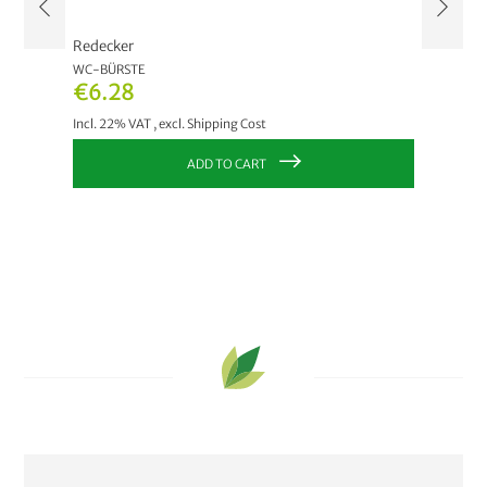
Redecker
Bümag
WC-BÜRSTE
SPÜLBÜ
€6.28
€6.8
Incl. 22% VAT
,
excl.
Shipping Cost
Incl. 22
ADD TO CART