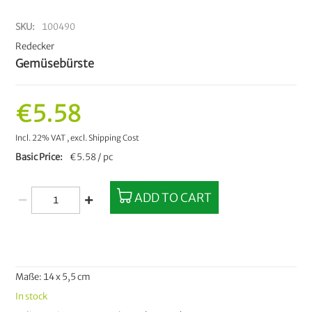
SKU
100490
Redecker
Gemüsebürste
€5.58
Incl. 22% VAT
,
excl.
Shipping Cost
Basic Price
€5.58 / pc
ADD TO CART
Maße: 14 x 5,5 cm
In stock