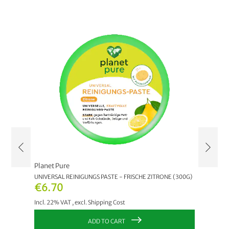
Planet Pure
Planet 
UNIVERSAL REINIGUNGS PASTE - FRISCHE ZITRONE (300G)
BIO WC 
€6.70
€3.0
Incl. 22% VAT
,
excl.
Shipping Cost
Incl. 22
ADD TO CART