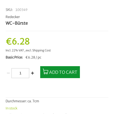
SKU
100349
Redecker
WC-Bürste
€6.28
Incl. 22% VAT
,
excl.
Shipping Cost
Basic Price
€6.28 / pc
ADD TO CART
Durchmesser: ca. 7cm
In stock