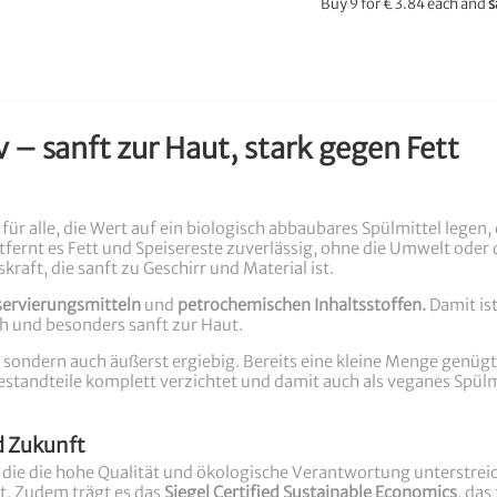
Buy 9 for
€3.84
each and
s
 – sanft zur Haut, stark gegen Fett
für alle, die Wert auf ein biologisch abbaubares Spülmittel legen, 
ntfernt es Fett und Speisereste zuverlässig, ohne die Umwelt oder
aft, die sanft zu Geschirr und Material ist.
nservierungsmitteln
und
petrochemischen Inhaltsstoffen.
Damit is
ich und besonders sanft zur Haut.
v, sondern auch äußerst ergiebig. Bereits eine kleine Menge genüg
 Bestandteile komplett verzichtet und damit auch als veganes Spülmi
d Zukunft
, die die hohe Qualität und ökologische Verantwortung unterstreic
rt. Zudem trägt es das
Siegel Certified Sustainable Economics
, das