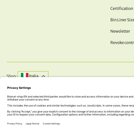
Certification
Bin Liner Siz
Newsletter
Revoke contr
Shop:
Italia
DO YOU HAVE QUESTIONS? WE ARE HERE FOR YOU!
+43 (0) 5242 74 100
office@biomat-shop.com