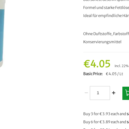
Formel und starke Fettlöse
Ideal für empfindliche Hä
Ohne Duftstoffe, Farbstoff
Konservierungsmittel
€4.05
Incl. 22
Basic Price
€4.05 / Lt
Buy 3 for
€3.93
each and
s
Buy 6 for
€3.89
each and
s