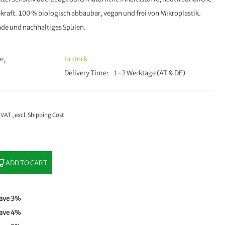
kraft. 100 % biologisch abbaubar, vegan und frei von Mikroplastik.
nde und nachhaltiges Spülen.
e,
In stock
Delivery Time
1-2 Werktage (AT & DE)
% VAT
,
excl.
Shipping Cost
ADD TO CART
ave
3
%
ave
4
%