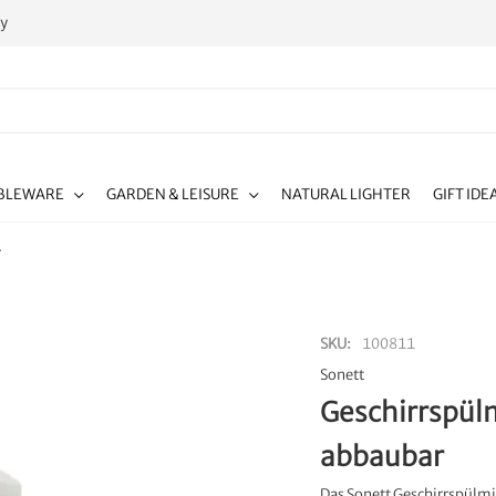
ty
BLEWARE
GARDEN & LEISURE
NATURAL LIGHTER
GIFT IDE
r
SKU
100811
Sonett
Geschirrspülm
abbaubar
Das Sonett Geschirrspülmit