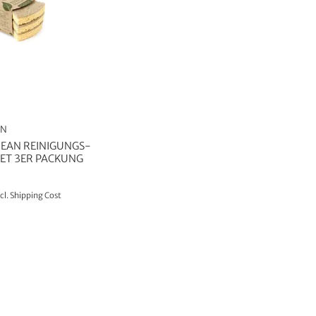
AN
LEAN REINIGUNGS-
T 3ER PACKUNG
cl.
Shipping Cost
TO CART