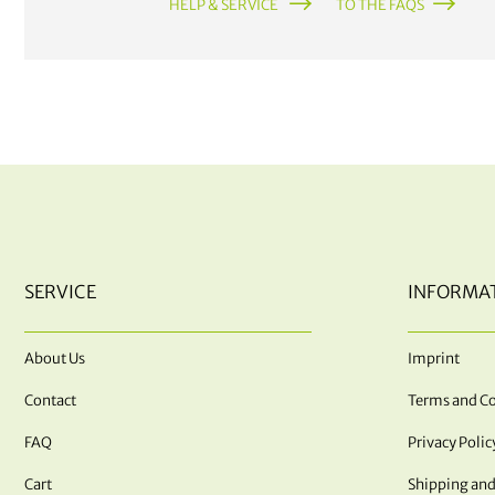
HELP & SERVICE
TO THE FAQS
SERVICE
INFORMA
About Us
Imprint
Contact
Terms and Co
FAQ
Privacy Polic
Cart
Shipping and