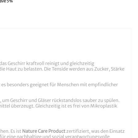
ave
5
%
das Geschirr kraftvoll reinigt und gleichzeitig
 die Haut zu belasten. Die Tenside werden aus Zucker, Stärke
t es besonders geeignet für Menschen mit empfindlicher
t, um Geschirr und Gläser rückstandslos sauber zu spülen.
ttel überzeugt. Gleichzeitig ist es frei von Mikroplastik
hen. Es ist
Nature Care Product
zertifiziert, was den Einsatz
 für eine nachhaltige und sozial verantwortungsvolle