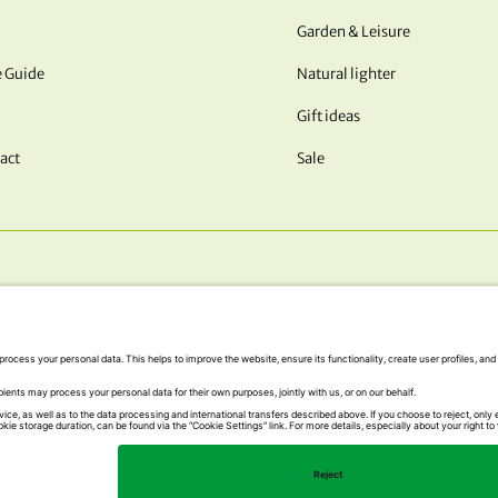
Garden & Leisure
e Guide
Natural lighter
Gift ideas
act
Sale
OUR PAYMENT METHODS