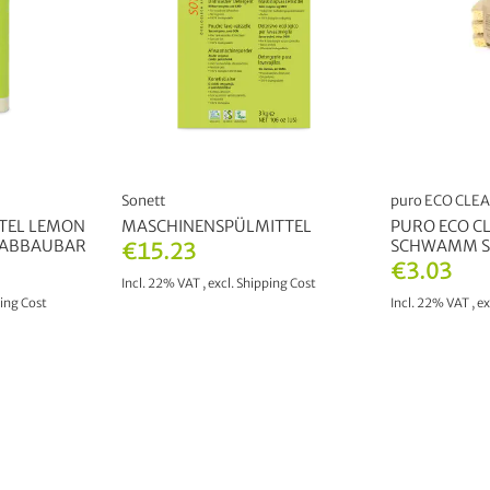
Sonett
puro ECO CLE
TEL LEMON
MASCHINENSPÜLMITTEL
PURO ECO C
 ABBAUBAR
SCHWAMM SE
€15.23
€3.03
Incl. 22% VAT
,
excl.
Shipping Cost
ing Cost
Incl. 22% VAT
,
ex
ADD TO CART
T
ADD 