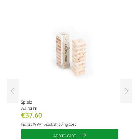
Spielz
Spielz
WACKLER
DOMIN
€37.60
€22.
Incl. 22% VAT
,
excl.
Shipping Cost
Incl. 22
ADD TO CART