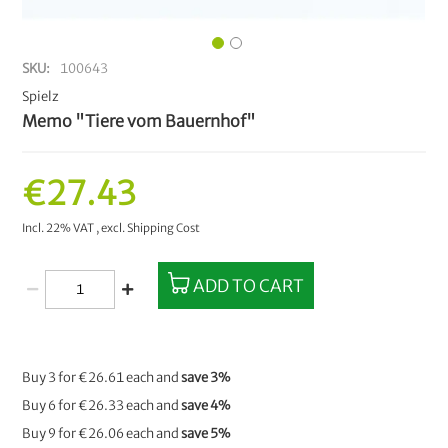
SKU
100643
Spielz
Memo "Tiere vom Bauernhof"
€27.43
Incl. 22% VAT
,
excl.
Shipping Cost
ADD TO CART
Buy 3 for
€26.61
each and
save
3
%
Buy 6 for
€26.33
each and
save
4
%
Buy 9 for
€26.06
each and
save
5
%