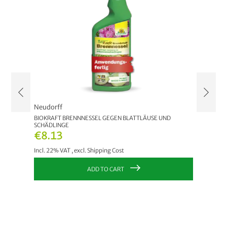
Neudorff
Neudor
LING
BIOKRAFT BRENNNESSEL GEGEN BLATTLÄUSE UND
BIOKRAF
SCHÄDLINGE
€8.1
€8.13
Incl. 22
Incl. 22% VAT
,
excl.
Shipping Cost
ADD TO CART