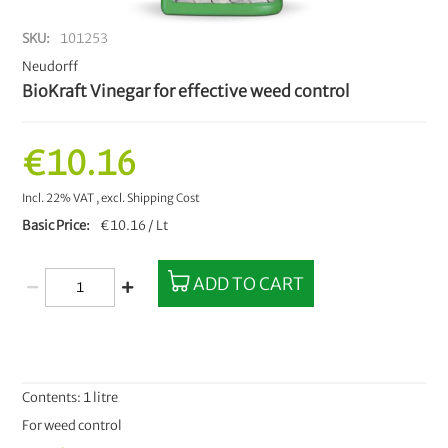
SKU
101253
Neudorff
BioKraft Vinegar for effective weed control
€10.16
Incl. 22% VAT
,
excl.
Shipping Cost
Basic Price
€10.16 / Lt
ADD TO CART
Contents: 1 litre
For weed control