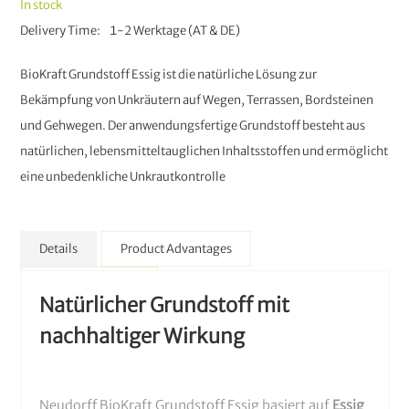
In stock
Delivery Time
1-2 Werktage (AT & DE)
BioKraft Grundstoff Essig ist die natürliche Lösung zur
Bekämpfung von Unkräutern auf Wegen, Terrassen, Bordsteinen
und Gehwegen. Der anwendungsfertige Grundstoff besteht aus
natürlichen, lebensmitteltauglichen Inhaltsstoffen und ermöglicht
eine unbedenkliche Unkrautkontrolle
Details
Product Advantages
More Information
Natürlicher Grundstoff mit
nachhaltiger Wirkung
Neudorff BioKraft Grundstoff Essig basiert auf
Essig