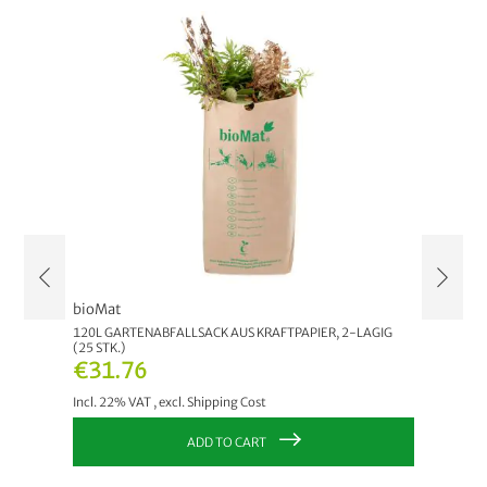
bioMat
Neudor
120L GARTENABFALLSACK AUS KRAFTPAPIER, 2-LAGIG
AZET G
(25 STK.)
€13.
€31.76
Incl. 22
Incl. 22% VAT
,
excl.
Shipping Cost
ADD TO CART