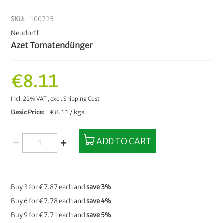
SKU
100725
Neudorff
Azet Tomatendünger
€8.11
Incl. 22% VAT
,
excl.
Shipping Cost
Basic Price
€8.11 / kgs
ADD TO CART
Buy 3 for
€7.87
each and
save
3
%
Buy 6 for
€7.78
each and
save
4
%
Buy 9 for
€7.71
each and
save
5
%