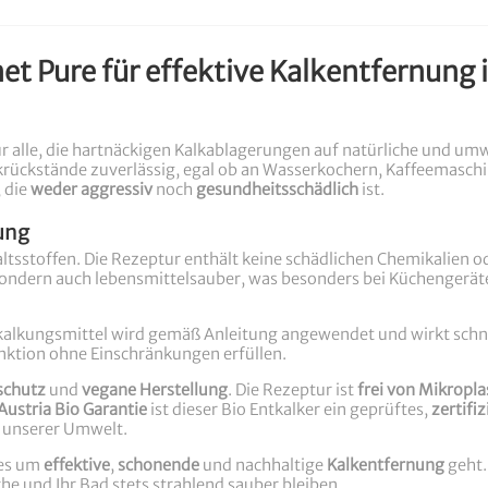
net Pure für effektive Kalkentfernung
für alle, die hartnäckigen Kalkablagerungen auf natürliche und u
lkrückstände zuverlässig, egal ob an Wasserkochern, Kaffeemasc
, die
weder aggressiv
noch
gesundheitsschädlich
ist.
gung
haltsstoffen. Die Rezeptur enthält keine schädlichen Chemikalien 
 sondern auch lebensmittelsauber, was besonders bei Küchengeräten
tkalkungsmittel wird gemäß Anleitung angewendet und wirkt schn
unktion ohne Einschränkungen erfüllen.
schutz
und
vegane Herstellung
. Die Rezeptur ist
frei von Mikropla
 Austria Bio Garantie
ist dieser Bio Entkalker ein geprüftes,
zertifi
z unserer Umwelt.
 es um
effektive
,
schonende
und nachhaltige
Kalkentfernung
geht.
e und Ihr Bad stets strahlend sauber bleiben.