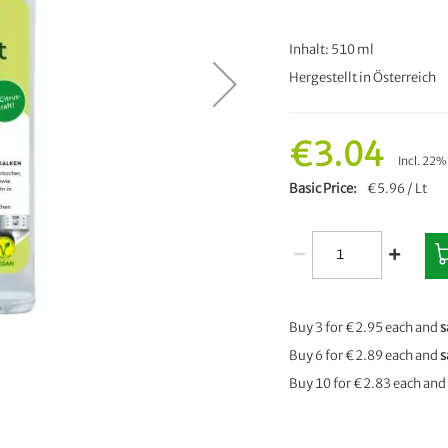
Inhalt: 510 ml
Hergestellt in Österreich
€3.04
Incl. 22
Basic Price
€5.96 / Lt
Buy 3 for
€2.95
each and
s
Buy 6 for
€2.89
each and
s
Buy 10 for
€2.83
each and