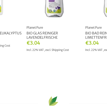
Planet Pure
Planet Pure
- EUKALYPTUS
BIO GLAS REINIGER
BIO BAD REI
LAVENDELFRISCHE
LIMETTENFR
€3.04
€3.04
ing Cost
Incl. 22% VAT
,
excl.
Shipping Cost
Incl. 22% VAT
,
ex
T
ADD TO CART
ADD 