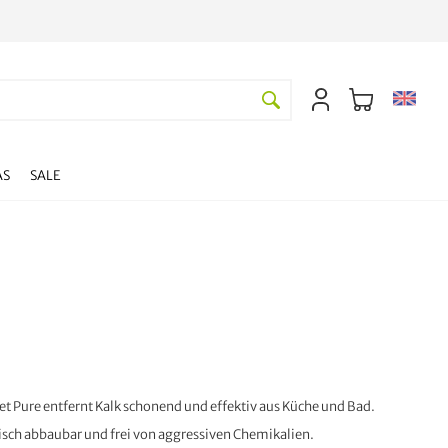
AS
SALE
et Pure entfernt Kalk schonend und effektiv aus Küche und Bad.
sch abbaubar und frei von aggressiven Chemikalien.